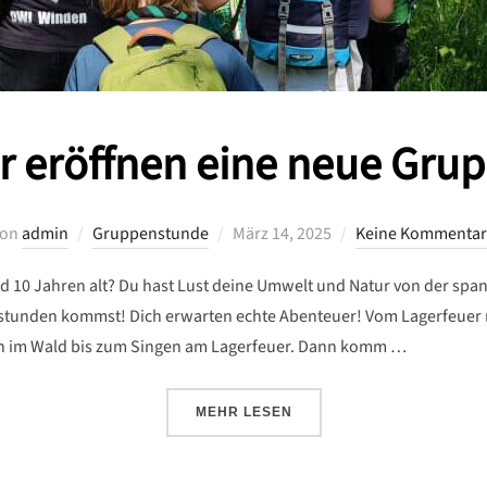
r eröffnen eine neue Gru
Veröffentlicht
von
admin
Gruppenstunde
März 14, 2025
Keine Kommentar
am
nd 10 Jahren alt? Du hast Lust deine Umwelt und Natur von der sp
tunden kommst! Dich erwarten echte Abenteuer! Vom Lagerfeuer 
en im Wald bis zum Singen am Lagerfeuer. Dann komm …
ÜBER „WIR ERÖFFNEN EINE NEU
MEHR
LESEN