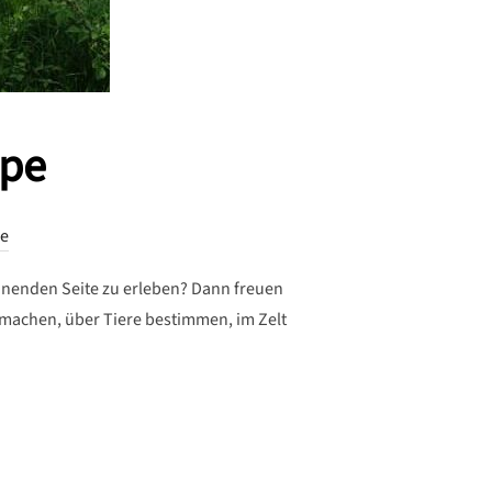
ppe
e
annenden Seite zu erleben? Dann freuen
machen, über Tiere bestimmen, im Zelt
E GRUPPE“