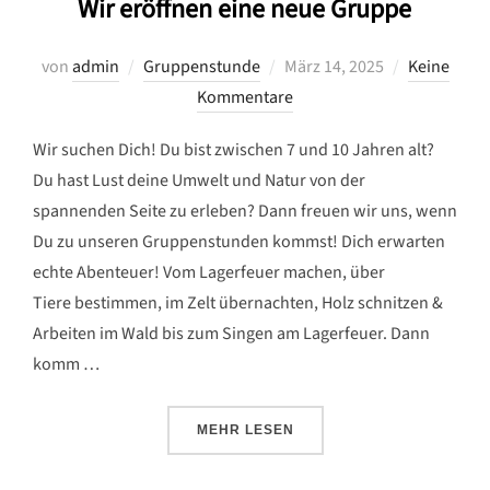
Wir eröffnen eine neue Gruppe
Veröffentlicht
von
admin
Gruppenstunde
März 14, 2025
Keine
am
Kommentare
Wir suchen Dich! Du bist zwischen 7 und 10 Jahren alt?
Du hast Lust deine Umwelt und Natur von der
spannenden Seite zu erleben? Dann freuen wir uns, wenn
Du zu unseren Gruppenstunden kommst! Dich erwarten
echte Abenteuer! Vom Lagerfeuer machen, über
Tiere bestimmen, im Zelt übernachten, Holz schnitzen &
Arbeiten im Wald bis zum Singen am Lagerfeuer. Dann
komm …
ÜBER „WIR ERÖFFNEN EINE NEU
MEHR
LESEN