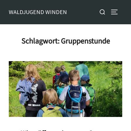
Zum
Suchen
WALDJUGEND WINDEN
Inhalt
SEITENL
nach:
springen
Schlagwort:
Gruppenstunde