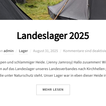
Landeslager 2025
Veröffentlicht
on
admin
Lager
August 31, 2025
Kommentare sind deaktivie
am
pen und schlammiger Heide. (Jenny Jamrosy) Hallo zusammen! Wir
n auf das Landeslager unseres Landesverbandes nach Kirchhellen 
 die unter Naturschutz steht. Unser Lager war in eben dieser Heide
ÜBER „LANDESLAGER 2025“
MEHR
LESEN