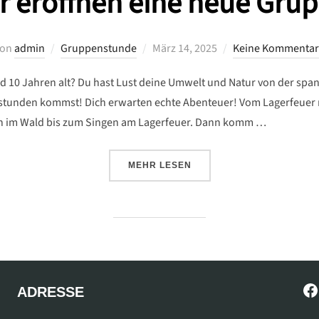
r eröffnen eine neue Gru
Veröffentlicht
von
admin
Gruppenstunde
März 14, 2025
Keine Kommentar
am
nd 10 Jahren alt? Du hast Lust deine Umwelt und Natur von der sp
tunden kommst! Dich erwarten echte Abenteuer! Vom Lagerfeuer 
en im Wald bis zum Singen am Lagerfeuer. Dann komm …
ÜBER „WIR ERÖFFNEN EINE NEU
MEHR
LESEN
Fa
ADRESSE