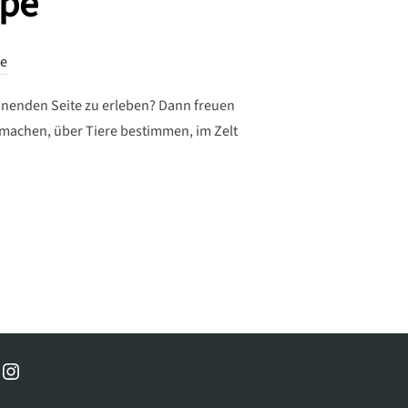
ppe
e
annenden Seite zu erleben? Dann freuen
machen, über Tiere bestimmen, im Zelt
E GRUPPE“
cebook
Instagram